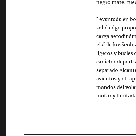
negro mate, rued
Levantada en bo
solid edge prop
carga aerodinámi
visible kovšeobr
ligeros y bucles 
carácter deporti
separado Alcantar
asientos y el ta
mandos del volan
motor y limitada