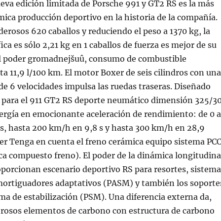
eva edición limitada de Porsche 991 y GT2 RS es la más
ica producción deportivo en la historia de la compañía.
rosos 620 caballos y reduciendo el peso a 1370 kg, la
ca es sólo 2,21 kg en 1 caballos de fuerza es mejor de su
del poder gromadnejšuû, consumo de combustible
a 11,9 l/100 km. El motor Boxer de seis cilindros con una
de 6 velocidades impulsa las ruedas traseras. Diseñado
 para el 911 GT2 RS deporte neumático dimensión 325/3
nergía en emocionante aceleración de rendimiento: de 0 a
s, hasta 200 km/h en 9,8 s y hasta 300 km/h en 28,9
er Tenga en cuenta el freno cerámica equipo sistema PC
a compuesto freno). El poder de la dinámica longitudina
oporcionan escenario deportivo RS para resortes, sistema
amortiguadores adaptativos (PASM) y también los soporte
ma de estabilización (PSM). Una diferencia externa da,
rosos elementos de carbono con estructura de carbono