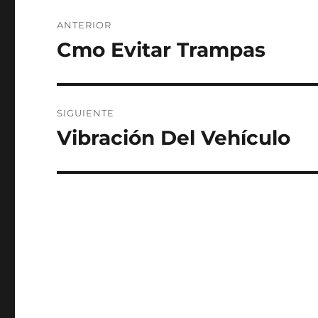
Navegación
ANTERIOR
de
Cmo Evitar Trampas
Entrada
anterior:
entradas
SIGUIENTE
Vibración Del Vehículo
Entrada
siguiente: