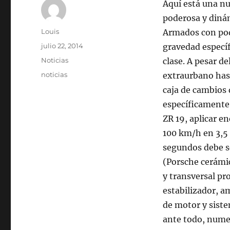
Aquí está una nu
poderosa y dinám
Autor
Louis
Armados con pode
Publicado
julio 22, 2014
gravedad específi
el
Categorías
Noticias
clase. A pesar 
Etiquetas
noticias
extraurbano hast
caja de cambios 
específicamente
ZR 19, aplicar e
100 km/h en 3,5 
segundos debe s
(Porsche cerámic
y transversal pr
estabilizador, 
de motor y siste
ante todo, nume