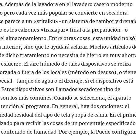
a. Además de la lavadora en el lavadero casero moderno
o pero cada vez más popular se convierte en secadora.
e parece a un «stiralku»-un sistema de tambor y drenaj
o es los calzones «traslapar» final a la preparación- o
 el almacenamiento. Entre otras cosas, esta unidad no só
a interior, sino que le ayudará aclarar. Muchos artículos d
de dicho tratamiento no necesita de hierro en muy ahorr
esfuerzo. El aire húmedo de tales dispositivos se retira
forzada o fuera de los locales (método en desuso), o vien
cial- tanque de agua o el drenaje, si el dispositivo está
. Estos dispositivos son llamados secadores tipo de
son los más comunes. Cuando se selecciona, el aparato
atención al programa. En general, hay dos opciones: el
edad residual del tipo de tela y ropa de cama. En el prim
izado para recibir las cosas de un porcentaje especificado
l contenido de humedad. Por ejemplo, la Puede configura