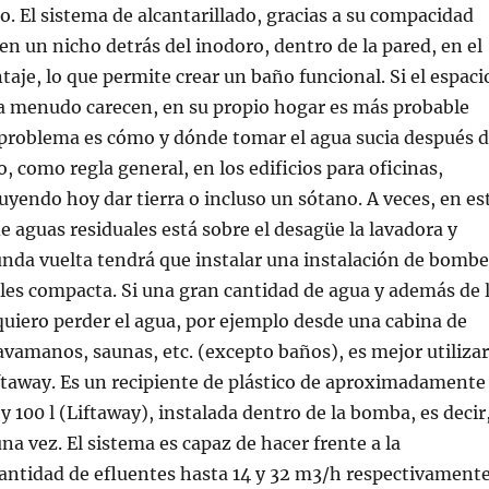
o. El sistema de alcantarillado, gracias a su compacidad
en un nicho detrás del inodoro, dentro de la pared, en el
aje, lo que permite crear un baño funcional. Si el espaci
 a menudo carecen, en su propio hogar es más probable
 problema es cómo y dónde tomar el agua sucia después 
, como regla general, en los edificios para oficinas,
luyendo hoy dar tierra o incluso un sótano. A veces, en es
de aguas residuales está sobre el desagüe la lavadora y
gunda vuelta tendrá que instalar una instalación de bomb
les compacta. Si una gran cantidad de agua y además de 
quiero perder el agua, por ejemplo desde una cabina de
avamanos, saunas, etc. (excepto baños), es mejor utilizar
iftaway. Es un recipiente de plástico de aproximadamente
 y 100 l (Liftaway), instalada dentro de la bomba, es decir
na vez. El sistema es capaz de hacer frente a la
antidad de efluentes hasta 14 y 32 m3/h respectivamente