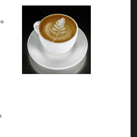
No
o
s