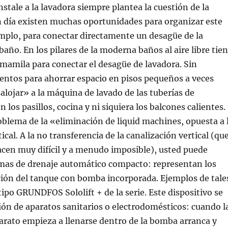
stale a la lavadora siempre plantea la cuestión de la
n día existen muchas oportunidades para organizar este
mplo, para conectar directamente un desagüe de la
baño. En los pilares de la moderna baños al aire libre tie
 mamila para conectar el desagüe de lavadora. Sin
entos para ahorrar espacio en pisos pequeños a veces
lojar» a la máquina de lavado de las tuberías de
n los pasillos, cocina y ni siquiera los balcones calientes.
oblema de la «eliminación de liquid machines, opuesta a 
ical. A la no transferencia de la canalización vertical (qu
hacen muy difícil y a menudo imposible), usted puede
temas de drenaje automático compacto: representan los
ción del tanque con bomba incorporada. Ejemplos de tale
tipo GRUNDFOS Sololift + de la serie. Este dispositivo se
ión de aparatos sanitarios o electrodomésticos: cuando l
arato empieza a llenarse dentro de la bomba arranca y