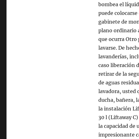
bombea el líquid
puede colocarse 
gabinete de mont
plano ordinario
que ocurra Otro
lavarse. De hecho
lavanderías, inc
caso liberación 
retirar de la se
de aguas residua
lavadora, usted 
ducha, bañera, l
la instalación L
30 l (Liftaway C)
la capacidad de u
impresionante c